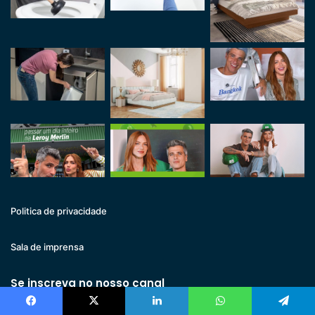
Politica de privacidade
Sala de imprensa
Se inscreva no nosso canal
Facebook
X
Linkedin
WhatsApp
Telegram