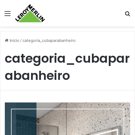
Menu
Pr
Início
/
categoria_cubaparabanheiro
categoria_cubapar
abanheiro