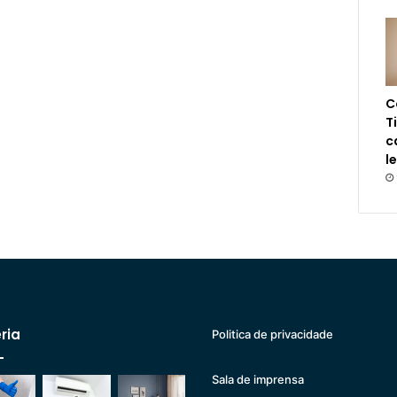
C
T
c
l
ria
Politica de privacidade
Sala de imprensa