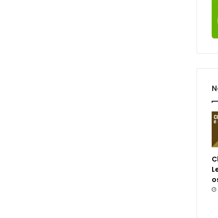
N
C
L
o