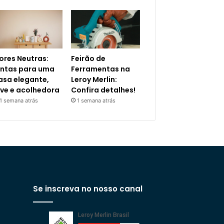
ores Neutras:
Feirão de
intas para uma
Ferramentas na
asa elegante,
Leroy Merlin:
eve e acolhedora
Confira detalhes!
1 semana atrás
1 semana atrás
Se inscreva no nosso canal