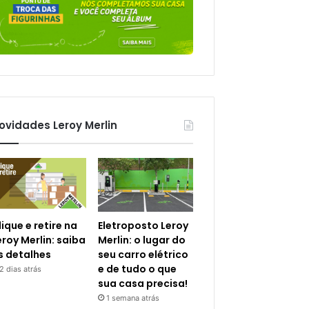
ovidades Leroy Merlin
lique e retire na
Eletroposto Leroy
eroy Merlin: saiba
Merlin: o lugar do
s detalhes
seu carro elétrico
e de tudo o que
2 dias atrás
sua casa precisa!
1 semana atrás