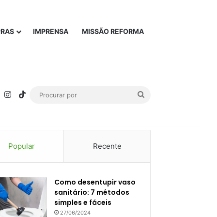
PRAS
IMPRENSA
MISSÃO REFORMA
rest
YouTube
Instagram
TikTok
Procurar
por
Popular
Recente
Como desentupir vaso
sanitário: 7 métodos
simples e fáceis
27/06/2024