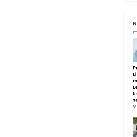
N
P
L
m
L
l
s