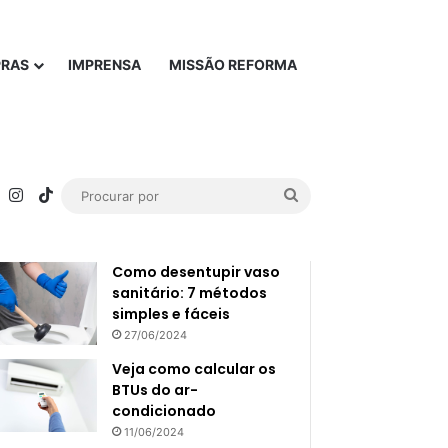
PRAS
IMPRENSA
MISSÃO REFORMA
rest
YouTube
Instagram
TikTok
Procurar
Popular
Recente
por
Como desentupir vaso
sanitário: 7 métodos
simples e fáceis
27/06/2024
Veja como calcular os
BTUs do ar-
condicionado
11/06/2024