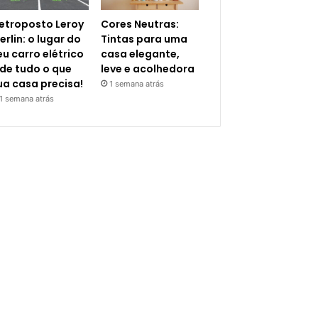
letroposto Leroy
Cores Neutras:
erlin: o lugar do
Tintas para uma
eu carro elétrico
casa elegante,
 de tudo o que
leve e acolhedora
ua casa precisa!
1 semana atrás
1 semana atrás