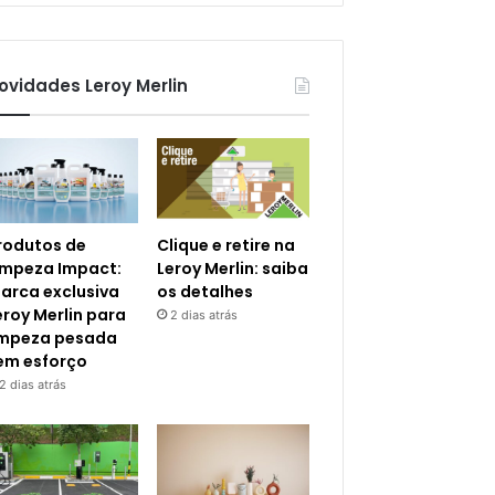
ovidades Leroy Merlin
rodutos de
Clique e retire na
impeza Impact:
Leroy Merlin: saiba
arca exclusiva
os detalhes
eroy Merlin para
2 dias atrás
impeza pesada
em esforço
2 dias atrás