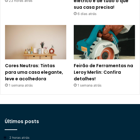
elétrico e de tudo o que
23 horas atrás
sua casa precisa!
6 dias atrás
Cores Neutras: Tintas
Feirão de Ferramentas na
para uma casa elegante,
Leroy Merlin: Confira
leve e acolhedora
detalhes!
1 semana atrás
1 semana atrás
Últimos posts
2 horas atrás