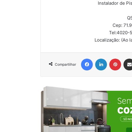
Instalador de P
QS
Cep: 71.
Tel:
4020-5
Localização:
(Ao 
Facebook
Linkedin
Pinter
Compartilhar