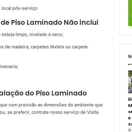
 local pós-serviço
 de Piso Laminado Não inclui
 esteja limpo, nivelado e seco;
os de madeira, carpetes têxteis ou carpete
N
venaria;
talação do Piso Laminado
E
fique com precisão as dimensões do ambiente que
M
s
u, se preferir, contrate nosso serviço de Visita
e
s