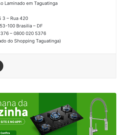
iso Laminado em Taguatinga
 3 – Rua 420
953-100
Brasilia – DF
376 – 0800 020 5376
lado do Shopping Taguatinga)
est
Compartilhar via e-mail