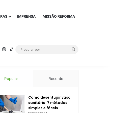
PRAS
IMPRENSA
MISSÃO REFORMA
rest
YouTube
Instagram
TikTok
Procurar
por
Popular
Recente
Como desentupir vaso
sanitário: 7 métodos
simples e fáceis