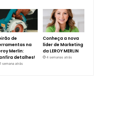
eirão de
Conheça a nova
erramentas na
líder de Marketing
eroy Merlin:
da LEROY MERLIN
onfira detalhes!
4 semanas atrás
1 semana atrás