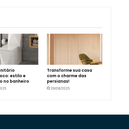
nitário
Transforme sua casa
co: estilo e
com o charme das
o no banheiro
persianas!
2025
29/08/2025