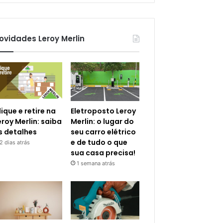
ovidades Leroy Merlin
lique e retire na
Eletroposto Leroy
eroy Merlin: saiba
Merlin: o lugar do
s detalhes
seu carro elétrico
e de tudo o que
2 dias atrás
sua casa precisa!
1 semana atrás