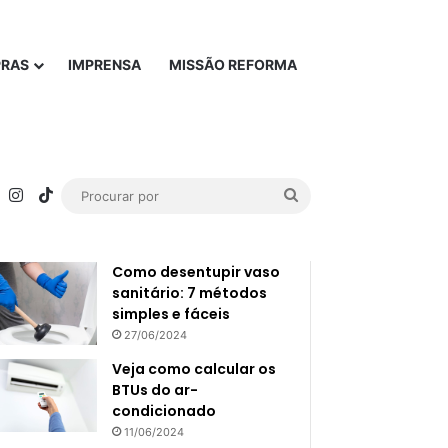
PRAS
IMPRENSA
MISSÃO REFORMA
rest
YouTube
Instagram
TikTok
Procurar
Popular
Recente
por
Como desentupir vaso
sanitário: 7 métodos
simples e fáceis
27/06/2024
Veja como calcular os
BTUs do ar-
condicionado
11/06/2024