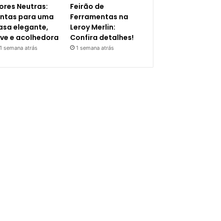
ores Neutras:
Feirão de
intas para uma
Ferramentas na
asa elegante,
Leroy Merlin:
eve e acolhedora
Confira detalhes!
1 semana atrás
1 semana atrás