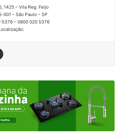
ó, 1425 – Vila Reg. Feijo
5-001
– São Paulo – SP
0-5376 – 0800 020 5376
Localização:
est
Compartilhar via e-mail