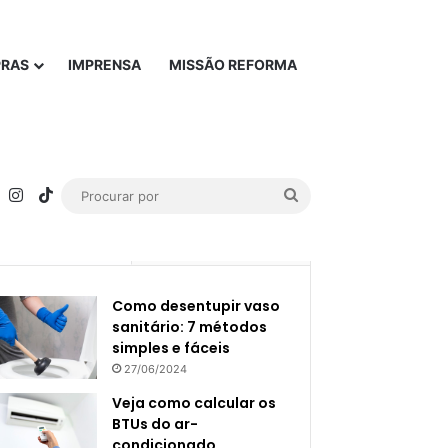
PRAS
IMPRENSA
MISSÃO REFORMA
rest
YouTube
Instagram
TikTok
Procurar
por
Popular
Recente
Como desentupir vaso
sanitário: 7 métodos
simples e fáceis
27/06/2024
Veja como calcular os
BTUs do ar-
condicionado