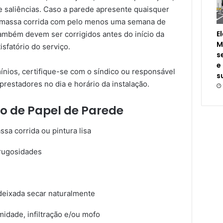
e saliências. Caso a parede apresente quaisquer
om massa corrida com pelo menos uma semana de
E
mbém devem ser corrigidos antes do início da
M
isfatório do serviço.
s
e
nios, certifique-se com o síndico ou responsável
s
prestadores no dia e horário da instalação.
o de Papel de Parede
a corrida ou pintura lisa
 rugosidades
deixada secar naturalmente
idade, infiltração e/ou mofo