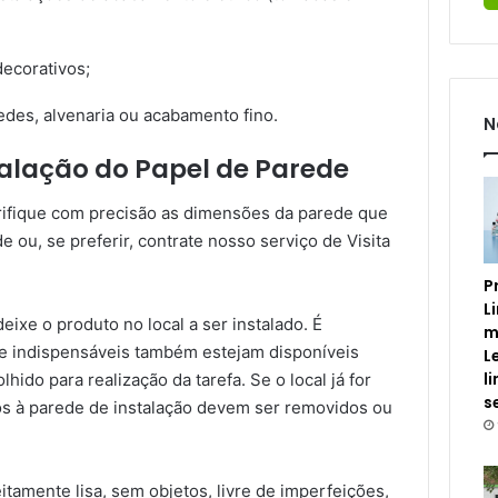
ecorativos;
des, alvenaria ou acabamento fino.
N
alação do Papel de Parede
erifique com precisão as dimensões da parede que
e ou, se preferir, contrate nosso serviço de Visita
P
L
ixe o produto no local a ser instalado. É
m
 e indispensáveis também estejam disponíveis
L
l
hido para realização da tarefa. Se o local já for
s
os à parede de instalação devem ser removidos ou
itamente lisa, sem objetos, livre de imperfeições,