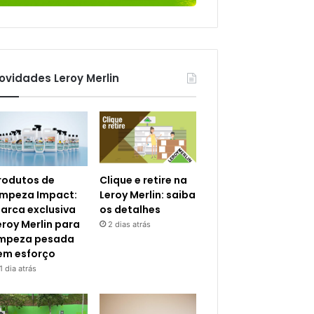
ovidades Leroy Merlin
rodutos de
Clique e retire na
impeza Impact:
Leroy Merlin: saiba
arca exclusiva
os detalhes
eroy Merlin para
2 dias atrás
impeza pesada
em esforço
1 dia atrás