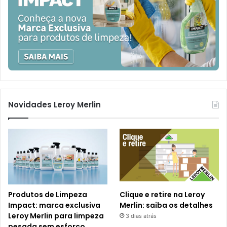
Novidades Leroy Merlin
Produtos de Limpeza
Clique e retire na Leroy
Impact: marca exclusiva
Merlin: saiba os detalhes
Leroy Merlin para limpeza
3 dias atrás
pesada sem esforço