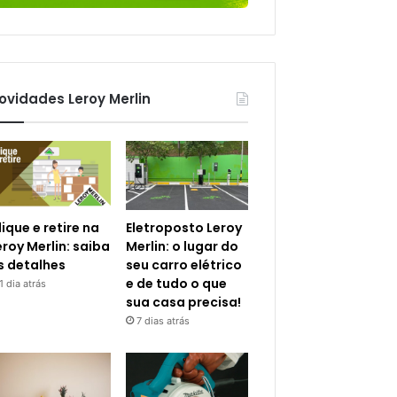
ovidades Leroy Merlin
lique e retire na
Eletroposto Leroy
eroy Merlin: saiba
Merlin: o lugar do
s detalhes
seu carro elétrico
e de tudo o que
1 dia atrás
sua casa precisa!
7 dias atrás