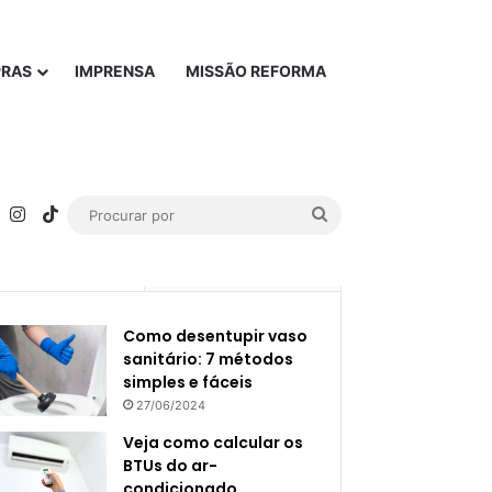
PRAS
IMPRENSA
MISSÃO REFORMA
rest
YouTube
Instagram
TikTok
Procurar
por
Popular
Recente
Como desentupir vaso
sanitário: 7 métodos
simples e fáceis
27/06/2024
Veja como calcular os
BTUs do ar-
condicionado