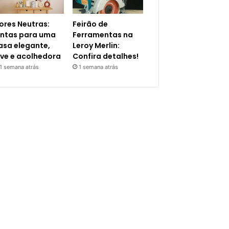
ores Neutras:
Feirão de
intas para uma
Ferramentas na
asa elegante,
Leroy Merlin:
eve e acolhedora
Confira detalhes!
1 semana atrás
1 semana atrás