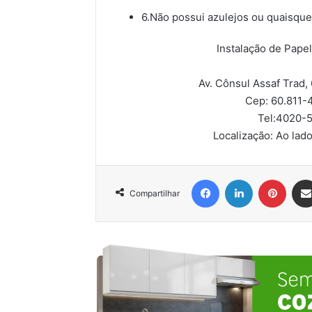
6.Não possui azulejos ou quaisque
Instalação de Pap
Av. Cônsul Assaf Trad
Cep: 60.811-
Tel:
4020-5
Localização:
Ao lad
Facebook
Linkedin
Pinter
Compartilhar