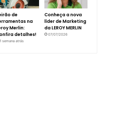
eirão de
Conheça a nova
erramentas na
líder de Marketing
eroy Merlin:
da LEROY MERLIN
onfira detalhes!
07/07/2026
1 semana atrás