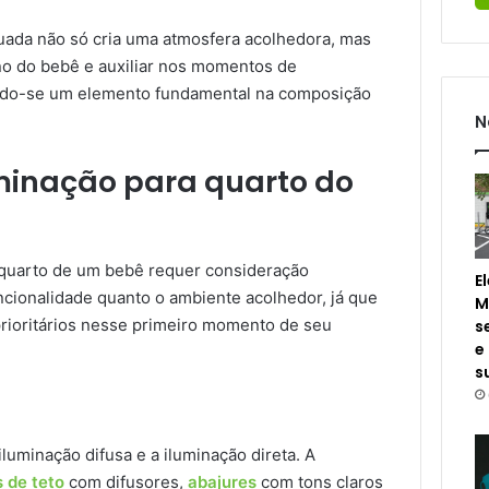
ada não só cria uma atmosfera acolhedora, mas
no do bebê e auxiliar nos momentos de
ando-se um elemento fundamental na composição
N
minação para quarto do
quarto de um bebê requer consideração
E
ncionalidade quanto o ambiente acolhedor, já que
M
prioritários nesse primeiro momento de seu
s
e
s
luminação difusa e a iluminação direta. A
s de teto
com difusores,
abajures
com tons claros