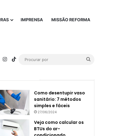
PRAS
IMPRENSA
MISSÃO REFORMA
rest
YouTube
Instagram
TikTok
Procurar
por
Popular
Recente
Como desentupir vaso
sanitário: 7 métodos
simples e fáceis
27/06/2024
Veja como calcular os
BTUs do ar-
condicionado