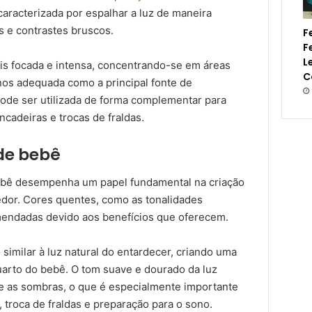
caracterizada por espalhar a luz de maneira
 e contrastes bruscos.
F
F
L
mais focada e intensa, concentrando-se em áreas
C
nos adequada como a principal fonte de
pode ser utilizada de forma complementar para
incadeiras e trocas de fraldas.
 de bebê
bebê desempenha um papel fundamental na criação
dor. Cores quentes, como as tonalidades
endadas devido aos benefícios que oferecem.
imilar à luz natural do entardecer, criando uma
uarto do bebê. O tom suave e dourado da luz
 e as sombras, o que é especialmente importante
roca de fraldas e preparação para o sono.