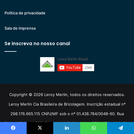
Politica de privacidade
Sala de imprensa
Se inscreva no nosso canal
Copyright © 2026 Leroy Merlin, todos os direitos reservados.
Leroy Merlin Cia Brasileira de Bricolagem. Inscrição estadual nº
298.176.665.115 CNPJ/MF sob o nº 01.438.784/0048-60. Rua
Pascoal Pais, nº 525, 5º andar - Vila Cordeiro, CEP 04581-060, São
Paulo/SP.
Facebook
X
Linkedin
WhatsApp
Telegram