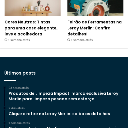
Cores Neutras: Tintas
Feirão de Ferramentas na
para uma casa elegante,
Leroy Merlin: Confira
leve e acolhedora
detalhes!
1 semana atrás
1 semana atrás
Últimos posts
23 horas atrás
Produtos de Limpeza Impact: marca exclusiva Leroy
Merlin para limpeza pesada sem esforço
2 dias atrás
Clique e retire na Leroy Merlin: saiba os detalhes
1 semana atrás