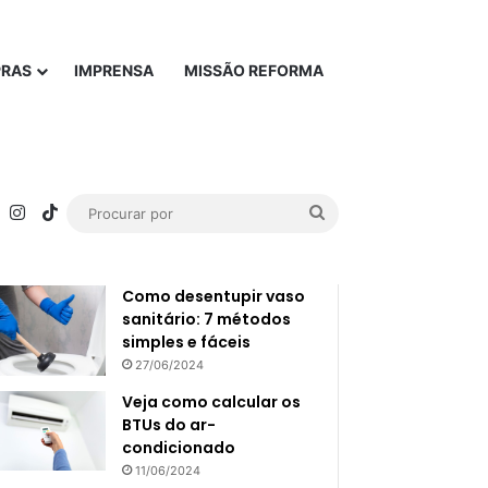
PRAS
IMPRENSA
MISSÃO REFORMA
rest
YouTube
Instagram
TikTok
Procurar
Popular
Recente
por
Como desentupir vaso
sanitário: 7 métodos
simples e fáceis
27/06/2024
Veja como calcular os
BTUs do ar-
condicionado
11/06/2024