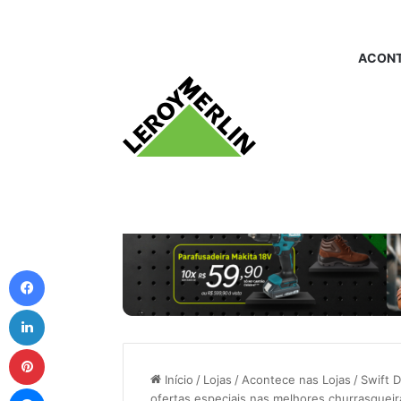
ACONT
Facebook
Linkedin
Pinterest
Início
/
Lojas
/
Acontece nas Lojas
/
Swift 
Messenger
ofertas especiais nas melhores churrasquei