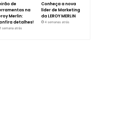
eirão de
Conheça a nova
erramentas na
líder de Marketing
eroy Merlin:
da LEROY MERLIN
onfira detalhes!
4 semanas atrás
1 semana atrás