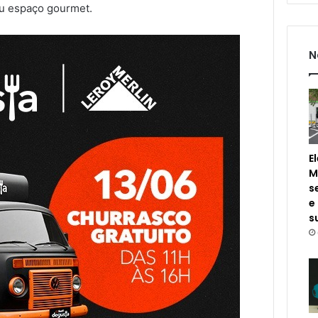
eu espaço gourmet.
N
E
M
s
e
s