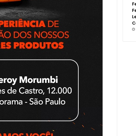
F
F
L
C