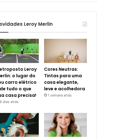
ovidades Leroy Merlin
letroposto Leroy
Cores Neutras:
erlin: o lugar do
Tintas para uma
eu carro elétrico
casa elegante,
 de tudo o que
leve e acolhedora
ua casa precisa!
1 semana atrás
6 dias atrás