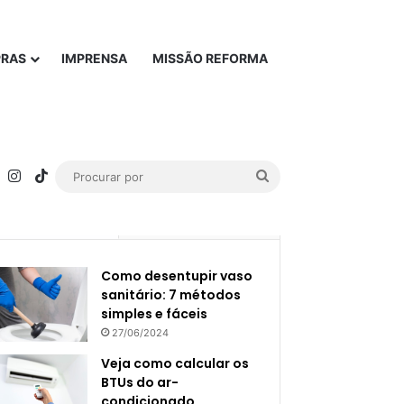
PRAS
IMPRENSA
MISSÃO REFORMA
rest
YouTube
Instagram
TikTok
Procurar
por
Popular
Recente
Como desentupir vaso
sanitário: 7 métodos
simples e fáceis
27/06/2024
Veja como calcular os
BTUs do ar-
condicionado