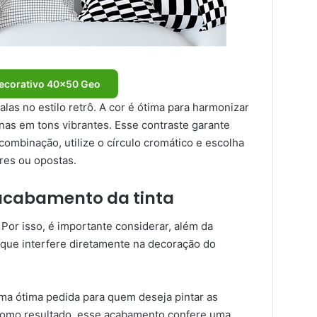
ecorativo 40×50 Geo
salas no estilo retrô. A cor é ótima para harmonizar
nas em tons vibrantes. Esse contraste garante
combinação, utilize o círculo cromático e escolha
res ou opostas.
 acabamento da tinta
 Por isso, é importante considerar, além da
, que interfere diretamente na decoração do
ma ótima pedida para quem deseja pintar as
 Como resultado, esse acabamento confere uma