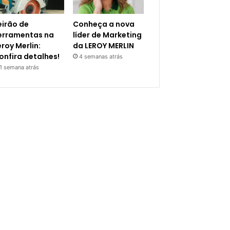
eirão de
Conheça a nova
erramentas na
líder de Marketing
eroy Merlin:
da LEROY MERLIN
onfira detalhes!
4 semanas atrás
1 semana atrás