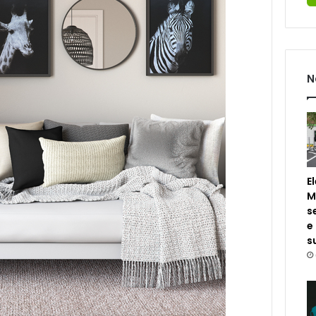
N
E
M
s
e
s