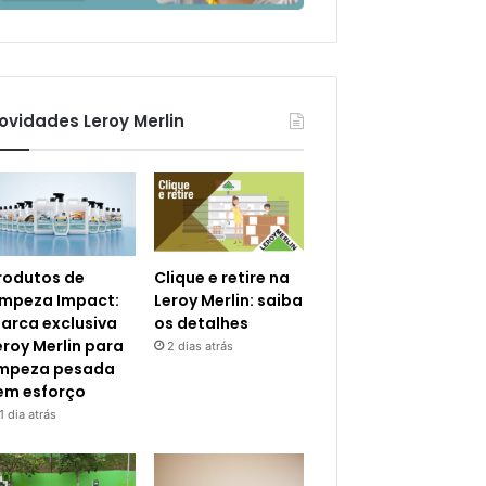
ovidades Leroy Merlin
rodutos de
Clique e retire na
impeza Impact:
Leroy Merlin: saiba
arca exclusiva
os detalhes
eroy Merlin para
2 dias atrás
impeza pesada
em esforço
1 dia atrás