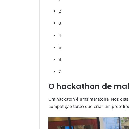
2
3
4
5
6
7
O hackathon de mak
Um hackaton é uma maratona. Nos dias 1
competição terão que criar um protótip