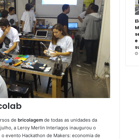
E
M
s
e
s
colab
ursos de
bricolagem
de todas as unidades da
 julho, a Leroy Merlin Interlagos inaugurou o
 o evento Hackathon de Makers: economia de