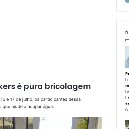
N
P
L
ers é pura bricolagem
m
L
l
6 e 17 de julho, os participantes dessa
s
o que ajude a poupar água.