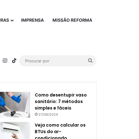
PRAS
IMPRENSA
MISSÃO REFORMA
rest
YouTube
Instagram
TikTok
Procurar
por
Popular
Recente
Como desentupir vaso
sanitário: 7 métodos
simples e fáceis
27/06/2024
Veja como calcular os
BTUs do ar-
condicionado