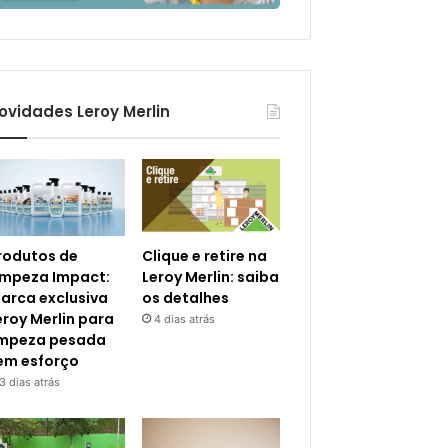
ovidades Leroy Merlin
rodutos de
Clique e retire na
impeza Impact:
Leroy Merlin: saiba
arca exclusiva
os detalhes
eroy Merlin para
4 dias atrás
impeza pesada
em esforço
3 dias atrás