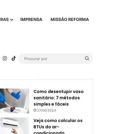
PRAS
IMPRENSA
MISSÃO REFORMA
rest
YouTube
Instagram
TikTok
Procurar
por
Popular
Recente
Como desentupir vaso
sanitário: 7 métodos
simples e fáceis
27/06/2024
Veja como calcular os
BTUs do ar-
condicionado