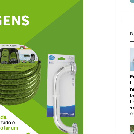
N
P
L
m
L
l
s