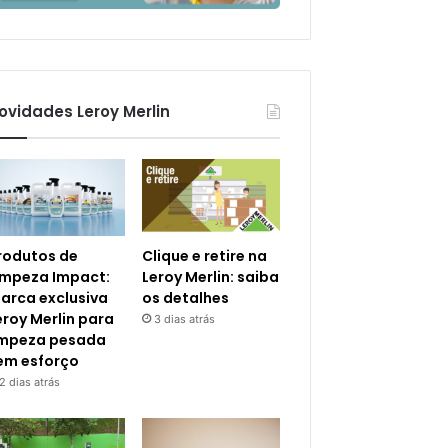
ovidades Leroy Merlin
rodutos de
Clique e retire na
impeza Impact:
Leroy Merlin: saiba
arca exclusiva
os detalhes
eroy Merlin para
3 dias atrás
impeza pesada
em esforço
2 dias atrás