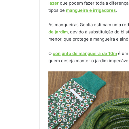
lazer
que podem fazer toda a diferença
tipos de
mangueira e irrigadores
.
As mangueiras Geolia estimam uma red
de jardim
, devido à substituição do bli
menor, que protege a mangueira e ainda
O
conjunto de mangueira de 10m
é um
quem deseja manter o jardim impecável