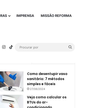
PRAS
IMPRENSA
MISSÃO REFORMA
rest
YouTube
Instagram
TikTok
Procurar
por
Popular
Recente
Como desentupir vaso
sanitário: 7 métodos
simples e fáceis
27/06/2024
Veja como calcular os
BTUs do ar-
condicionado