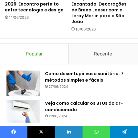
2026: Encontro perfeito
Encantada: Decorações
entre tecnologia e design
de Breno Loeser com a
Leroy Merlin para o São
11/06/2026
João
10/06/2026
Popular
Recente
Como desentupir vaso sanitário: 7
métodos simples e fáceis
27/06/2024
Veja como calcular os BTUs do ar-
condicionado
11/06/2024
Tamanhos de camas: como escolher
a melhor opção?
Facebook
X
Linkedin
WhatsApp
Telegram