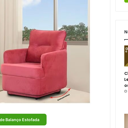
N
C
L
o
 de Balanço Estofada