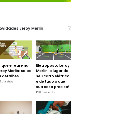
ovidades Leroy Merlin
lique e retire na
Eletroposto Leroy
eroy Merlin: saiba
Merlin: o lugar do
s detalhes
seu carro elétrico
e de tudo o que
1 dia atrás
sua casa precisa!
6 dias atrás