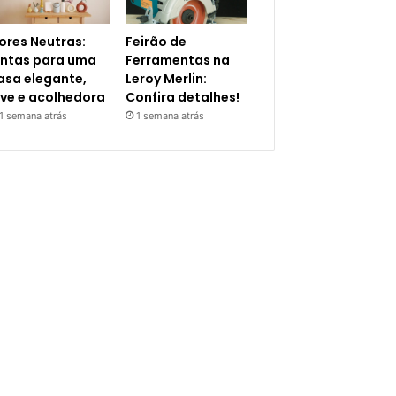
ores Neutras:
Feirão de
intas para uma
Ferramentas na
asa elegante,
Leroy Merlin:
eve e acolhedora
Confira detalhes!
1 semana atrás
1 semana atrás