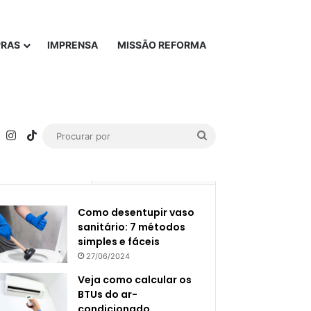
PRAS
IMPRENSA
MISSÃO REFORMA
rest
YouTube
Instagram
TikTok
Procurar
por
Popular
Recente
Como desentupir vaso
sanitário: 7 métodos
simples e fáceis
27/06/2024
Veja como calcular os
BTUs do ar-
condicionado