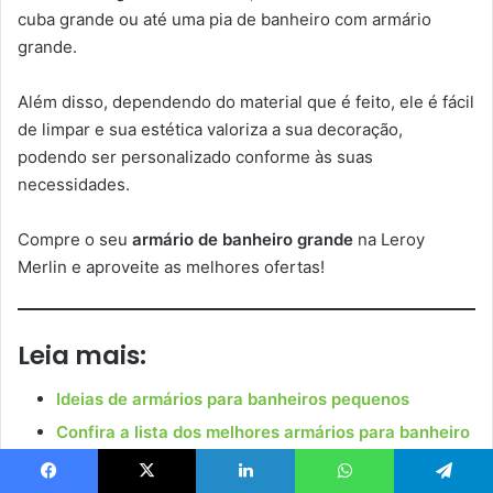
cuba grande ou até uma pia de banheiro com armário
grande.
Além disso, dependendo do material que é feito, ele é fácil
de limpar e sua estética valoriza a sua decoração,
podendo ser personalizado conforme às suas
necessidades.
Compre o seu
armário de banheiro grande
na Leroy
Merlin e aproveite as melhores ofertas!
Leia mais:
Ideias de armários para banheiros pequenos
Confira a lista dos melhores armários para banheiro
com espelho!
Ideias de armários de banheiro para você se
Facebook
X
Linkedin
WhatsApp
Telegram