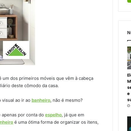
N
E
 um dos primeiros móveis que vêm à cabeça
M
iário deste cômodo da casa.
s
e
s
 visual ao ir ao
banheiro
, não é mesmo?
e apenas por conta do
espelho
, já que em
nheiro
é uma ótima forma de organizar os itens,