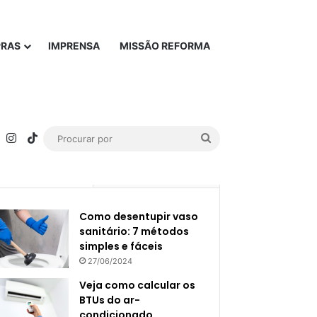
PRAS
IMPRENSA
MISSÃO REFORMA
rest
YouTube
Instagram
TikTok
Procurar
por
Popular
Recente
Como desentupir vaso
sanitário: 7 métodos
simples e fáceis
27/06/2024
Veja como calcular os
BTUs do ar-
condicionado