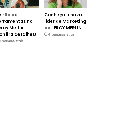
eirão de
Conheça a nova
erramentas na
líder de Marketing
eroy Merlin:
da LEROY MERLIN
onfira detalhes!
4 semanas atrás
1 semana atrás