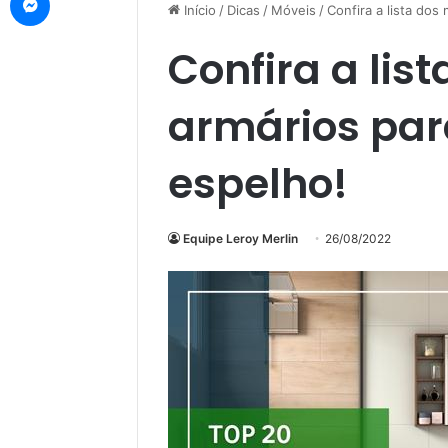
Início
/
Dicas
/
Móveis
/
Confira a lista do
Confira a lis
armários par
espelho!
Equipe Leroy Merlin
26/08/2022