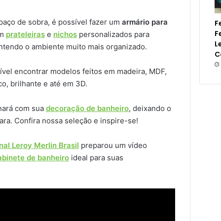
aço de sobra, é possível fazer um
armário para
F
F
om
prateleiras
e
nichos
personalizados para
L
antendo o ambiente muito mais organizado.
C
ssível encontrar modelos feitos em madeira, MDF,
co, brilhante e até em 3D.
nará com sua
decoração de banheiro
, deixando o
ra. Confira nossa seleção e inspire-se!
nal Leroy Merlin Brasil
preparou um vídeo
abinete de banheiro
ideal para suas