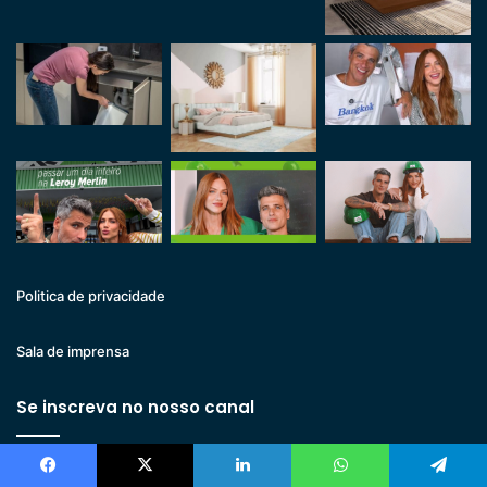
Politica de privacidade
Sala de imprensa
Se inscreva no nosso canal
Facebook
X
Linkedin
WhatsApp
Telegram