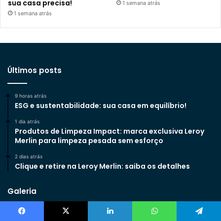
sua casa precisa!
1 semana atrás
1 semana atrás
Últimos posts
9 horas atrás
ESG e sustentabilidade: sua casa em equilíbrio!
1 dia atrás
Produtos de Limpeza Impact: marca exclusiva Leroy
Merlin para limpeza pesada sem esforço
2 dias atrás
Clique e retire na Leroy Merlin: saiba os detalhes
Galeria
Facebook
X
Linkedin
WhatsApp
Telegram