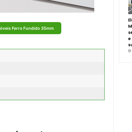
E
M
óveis Ferro Fundido 35mm
s
e
s