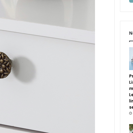
N
P
L
m
L
l
s