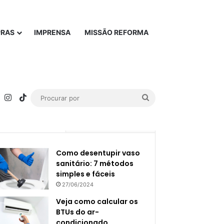
PRAS
IMPRENSA
MISSÃO REFORMA
rest
YouTube
Instagram
TikTok
Procurar
por
Popular
Recente
Como desentupir vaso
sanitário: 7 métodos
simples e fáceis
27/06/2024
Veja como calcular os
BTUs do ar-
condicionado