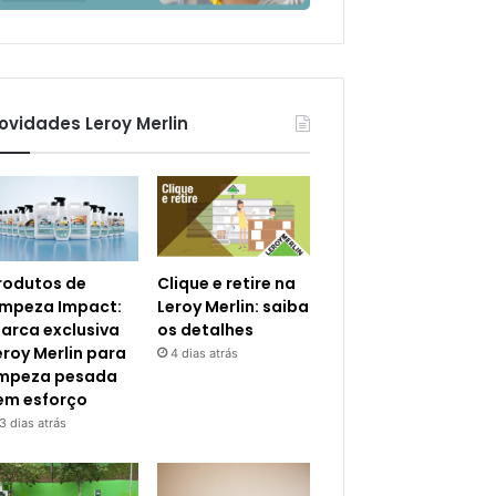
ovidades Leroy Merlin
rodutos de
Clique e retire na
impeza Impact:
Leroy Merlin: saiba
arca exclusiva
os detalhes
eroy Merlin para
4 dias atrás
impeza pesada
em esforço
3 dias atrás