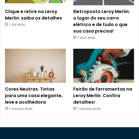
Clique e retire na Leroy
Eletroposto Leroy Merlin:
Merlin: saiba os detalhes
o lugar do seu carro
elétrico e de tudo o que
1 dia atrás
sua casa precisa!
7 dias atrás
Cores Neutras: Tintas
Feirão de Ferramentas na
para uma casa elegante,
Leroy Merlin: Confira
leve e acolhedora
detalhes!
1 semana atrás
1 semana atrás