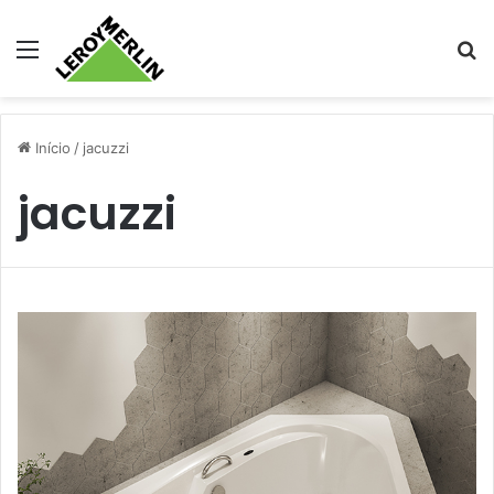
Menu
Pr
Início
/
jacuzzi
jacuzzi