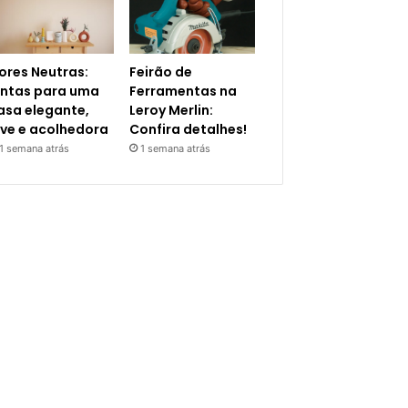
ores Neutras:
Feirão de
intas para uma
Ferramentas na
asa elegante,
Leroy Merlin:
eve e acolhedora
Confira detalhes!
1 semana atrás
1 semana atrás