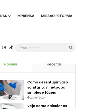
PRAS
IMPRENSA
MISSÃO REFORMA
rest
YouTube
Instagram
TikTok
Procurar
por
Popular
Recente
Como desentupir vaso
sanitário: 7 métodos
simples e fáceis
27/06/2024
Veja como calcular os