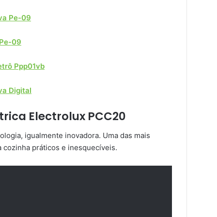
iva Pe-09
 Pe-09
Retrô Ppp01vb
va Digital
étrica Electrolux PCC20
logia, igualmente inovadora. Uma das mais
cozinha práticos e inesquecíveis.