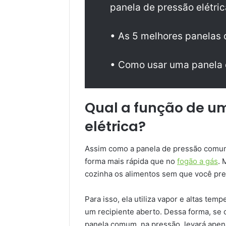
panela de pressão elétric
• As 5 melhores panelas 
• Como usar uma panela d
Qual a função de u
elétrica?
Assim como a panela de pressão comum,
forma mais rápida que no
fogão a gás
. 
cozinha os alimentos sem que você prec
Para isso, ela utiliza vapor e altas te
um recipiente aberto. Dessa forma, se 
panela comum, na pressão, levará apen