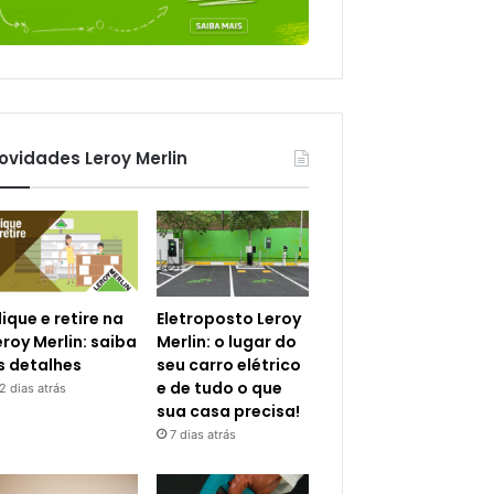
ovidades Leroy Merlin
lique e retire na
Eletroposto Leroy
eroy Merlin: saiba
Merlin: o lugar do
s detalhes
seu carro elétrico
e de tudo o que
2 dias atrás
sua casa precisa!
7 dias atrás