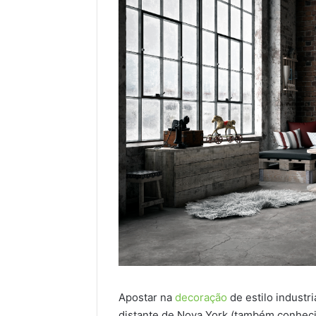
Apostar na
decoração
de estilo industr
distante de Nova York (também conhec