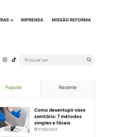
PRAS
IMPRENSA
MISSÃO REFORMA
rest
YouTube
Instagram
TikTok
Procurar
por
Popular
Recente
Como desentupir vaso
sanitário: 7 métodos
simples e fáceis
27/06/2024