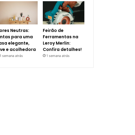
ores Neutras:
Feirão de
intas para uma
Ferramentas na
asa elegante,
Leroy Merlin:
eve e acolhedora
Confira detalhes!
1 semana atrás
1 semana atrás