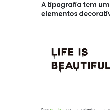
A tipografia tem u
elementos decorativo
Para
quadros
, capas de almofadas, ade