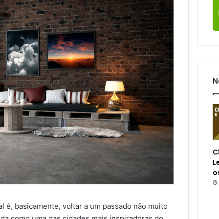
N
C
L
o
ial é, basicamente, voltar a um passado não muito
ida como uma das cidades mais inspiradoras do