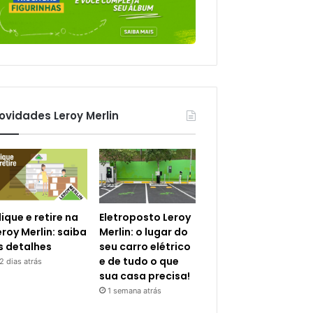
ovidades Leroy Merlin
lique e retire na
Eletroposto Leroy
eroy Merlin: saiba
Merlin: o lugar do
s detalhes
seu carro elétrico
e de tudo o que
2 dias atrás
sua casa precisa!
1 semana atrás