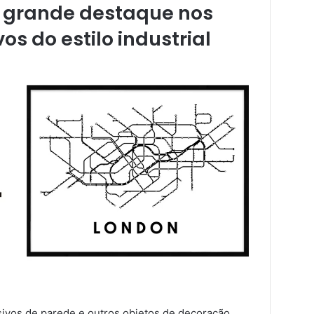
m grande destaque nos
s do estilo industrial
sivos de parede e outros objetos de decoração,