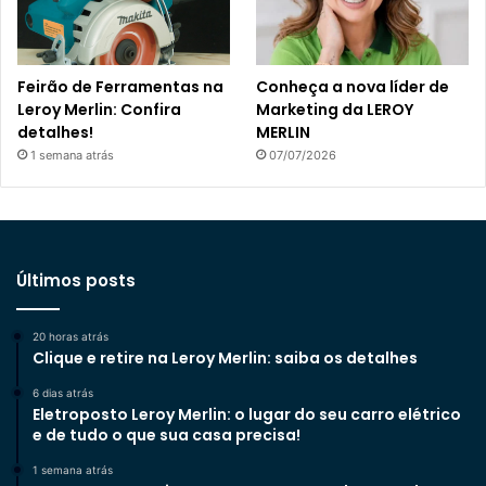
Feirão de Ferramentas na
Conheça a nova líder de
Leroy Merlin: Confira
Marketing da LEROY
detalhes!
MERLIN
1 semana atrás
07/07/2026
Últimos posts
20 horas atrás
Clique e retire na Leroy Merlin: saiba os detalhes
6 dias atrás
Eletroposto Leroy Merlin: o lugar do seu carro elétrico
e de tudo o que sua casa precisa!
1 semana atrás