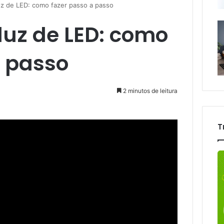
z de LED: como fazer passo a passo
luz de LED: como
a passo
2 minutos de leitura
T