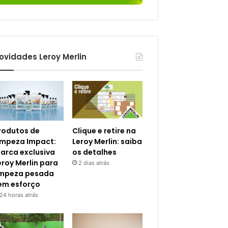
ovidades Leroy Merlin
rodutos de
Clique e retire na
impeza Impact:
Leroy Merlin: saiba
arca exclusiva
os detalhes
eroy Merlin para
2 dias atrás
impeza pesada
em esforço
24 horas atrás