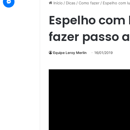
Início
/
Dicas
/
Como fazer
/
Espelho com lu
Espelho com 
fazer passo 
Equipe Leroy Merlin
16/01/2019