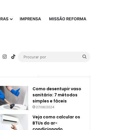
PRAS
IMPRENSA
MISSÃO REFORMA
rest
YouTube
Instagram
TikTok
Procurar
por
Popular
Recente
Como desentupir vaso
sanitário: 7 métodos
simples e fáceis
27/06/2024
Veja como calcular os
BTUs do ar-
condicionado