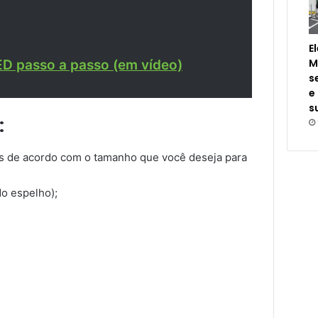
E
M
LED passo a passo (em vídeo)
s
e
s
:
s de acordo com o tamanho que você deseja para
o espelho);