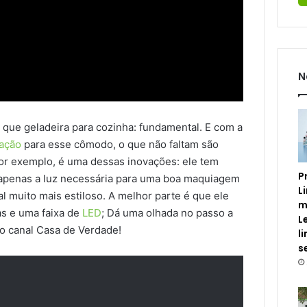
N
que geladeira para cozinha: fundamental. E com a
ação
para esse cômodo, o que não faltam são
or exemplo, é uma dessas inovações: ele tem
P
 apenas a luz necessária para uma boa maquiagem
L
l muito mais estiloso. A melhor parte é que ele
m
as e uma faixa de
LED
; Dá uma olhada no passo a
L
o canal Casa de Verdade!
l
s