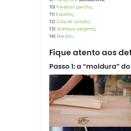
10)
Parafuso gancho
;
11)
Espelho
;
12)
Cola de contato
;
13)
Grampos sargento
;
14)
Martelo
.
Fique atento aos de
Passo 1: a “moldura” do