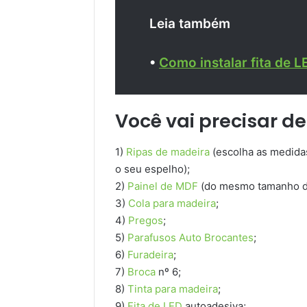
Leia também
•
Como instalar fita de 
Você vai precisar de
1)
Ripas de madeira
(escolha as medida
o seu espelho);
2)
Painel de MDF
(do mesmo tamanho d
3)
Cola para madeira
;
4)
Pregos
;
5)
Parafusos Auto Brocantes
;
6)
Furadeira
;
7)
Broca
nº 6;
8)
Tinta para madeira
;
9)
Fita de LED
autoadesiva;