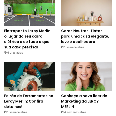
Eletroposto Leroy Merlin:
Cores Neutras: Tintas
o lugar do seu carro
para uma casa elegante,
elétrico e de tudo o que
leve e acolhedora
sua casa precisa!
1 semana atrás
6 dias atrás
Feirão de Ferramentas na
Conheça a nova líder de
Leroy Merlin: Confira
Marketing da LEROY
detalhes!
MERLIN
1 semana atrás
4 semanas atrás