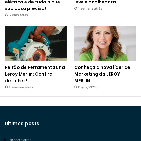
elétrico e de tudo o que
leve e acolhedora
sua casa precisa!
1 semana atrás
6 dias atrás
Feirão de Ferramentas na
Conheça a nova líder de
Leroy Merlin: Confira
Marketing da LEROY
detalhes!
MERLIN
1 semana atrás
07/07/2026
Últimos posts
18 horas atrás