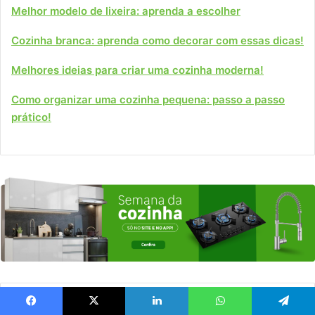
Melhor modelo de lixeira: aprenda a escolher
Cozinha branca: aprenda como decorar com essas dicas!
Melhores ideias para criar uma cozinha moderna!
Como organizar uma cozinha pequena: passo a passo
prático!
Artigos relacionados
Facebook
X
Linkedin
WhatsApp
Telegram