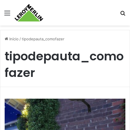
Menu
Pr
Início
/
tipodepauta_comofazer
tipodepauta_como
fazer