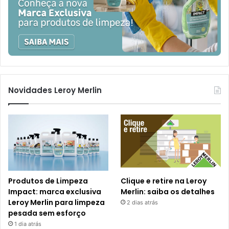
Novidades Leroy Merlin
Produtos de Limpeza
Clique e retire na Leroy
Impact: marca exclusiva
Merlin: saiba os detalhes
Leroy Merlin para limpeza
2 dias atrás
pesada sem esforço
1 dia atrás