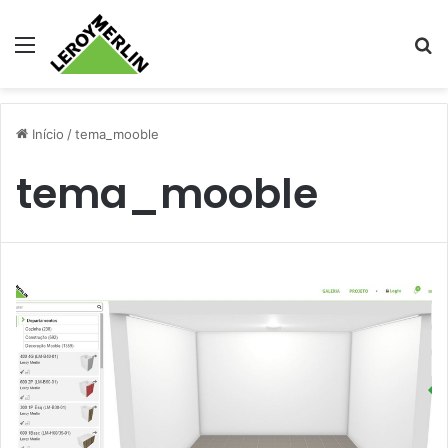
Menu
Pr
Início
/
tema_mooble
tema_mooble