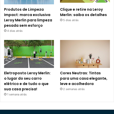
Produtos de Limpeza
Clique e retire na Leroy
Impact: marca exclusiva
Merlin: saiba os detalhes
Leroy Merlin para limpeza
5 dias atrás
pesada sem esforço
4 dias atrás
Eletroposto Leroy Merlin:
Cores Neutras: Tintas
o lugar do seu carro
para uma casa elegante,
elétrico e de tudo o que
leve e acolhedora
sua casa precisa!
2 semanas atrás
1 semana atrás