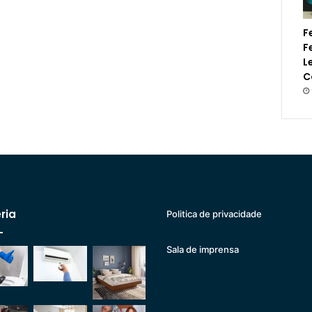
F
F
L
C
ria
Politica de privacidade
Sala de imprensa