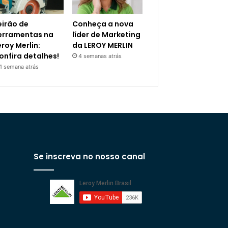
eirão de
Conheça a nova
erramentas na
líder de Marketing
eroy Merlin:
da LEROY MERLIN
onfira detalhes!
4 semanas atrás
1 semana atrás
Se inscreva no nosso canal