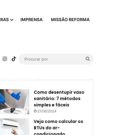
PRAS
IMPRENSA
MISSÃO REFORMA
rest
YouTube
Instagram
TikTok
Procurar
por
Popular
Recente
Como desentupir vaso
sanitário: 7 métodos
simples e fáceis
27/06/2024
Veja como calcular os
BTUs do ar-
condicionado