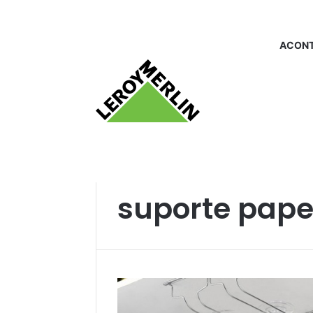
ACONT
Início
/
suporte papel parede
suporte pape