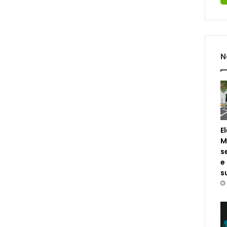
N
E
M
s
e
s