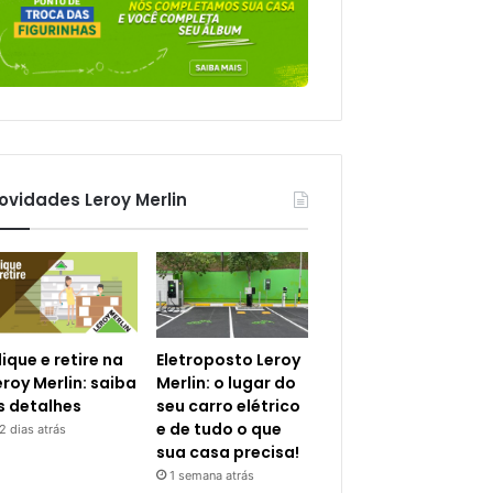
ovidades Leroy Merlin
lique e retire na
Eletroposto Leroy
eroy Merlin: saiba
Merlin: o lugar do
s detalhes
seu carro elétrico
e de tudo o que
2 dias atrás
sua casa precisa!
1 semana atrás