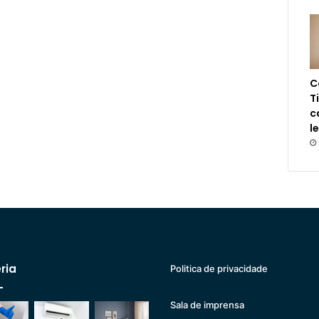
C
T
c
l
ria
Politica de privacidade
Sala de imprensa