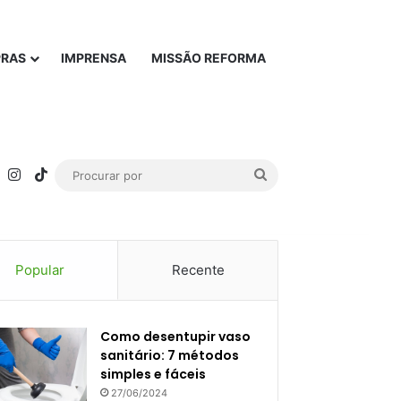
PRAS
IMPRENSA
MISSÃO REFORMA
rest
YouTube
Instagram
TikTok
Procurar
por
Popular
Recente
Como desentupir vaso
sanitário: 7 métodos
simples e fáceis
27/06/2024