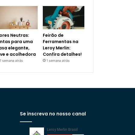
ores Neutras:
Feirão de
intas para uma
Ferramentas na
asa elegante,
Leroy Merlin:
eve e acolhedora
Confira detalhes!
1 semana atrás
1 semana atrás
Se inscreva no nosso canal