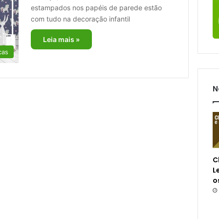
estampados nos papéis de parede estão
com tudo na decoração infantil
Leia mais »
cas
N
C
L
o