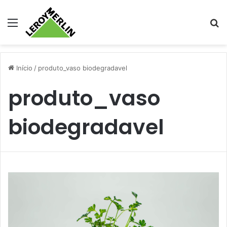
Menu
Pr
Início
/
produto_vaso biodegradavel
produto_vaso
biodegradavel