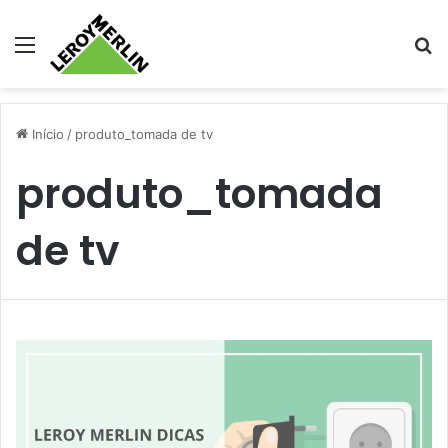
Menu
Pr
Início
/
produto_tomada de tv
produto_tomada
de tv