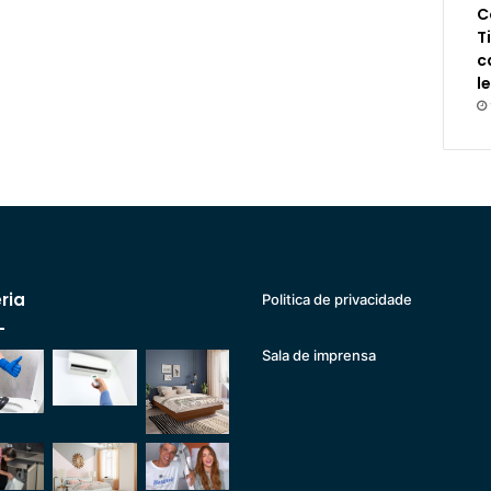
C
T
c
l
ria
Politica de privacidade
Sala de imprensa