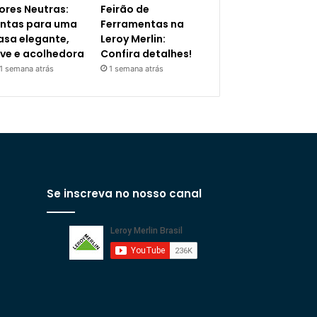
ores Neutras:
Feirão de
intas para uma
Ferramentas na
asa elegante,
Leroy Merlin:
eve e acolhedora
Confira detalhes!
1 semana atrás
1 semana atrás
Se inscreva no nosso canal