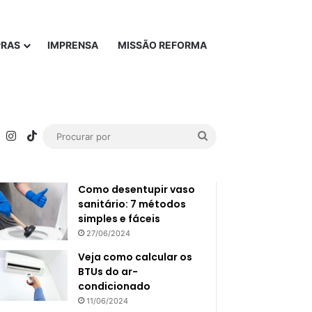
PRAS
IMPRENSA
MISSÃO REFORMA
rest
YouTube
Instagram
TikTok
Procurar
Popular
Recente
por
Como desentupir vaso
sanitário: 7 métodos
simples e fáceis
27/06/2024
Veja como calcular os
BTUs do ar-
condicionado
11/06/2024