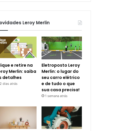
ovidades Leroy Merlin
lique e retire na
Eletroposto Leroy
eroy Merlin: saiba
Merlin: o lugar do
s detalhes
seu carro elétrico
e de tudo o que
2 dias atrás
sua casa precisa!
1 semana atrás