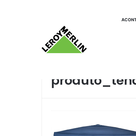
ACONT
Início
/
produto_tendadepraia
produto_ten