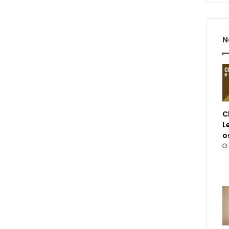
N
C
L
o