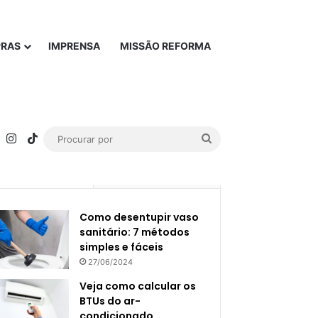
PRAS
IMPRENSA
MISSÃO REFORMA
rest
YouTube
Instagram
TikTok
Procurar
por
Popular
Recente
Como desentupir vaso
sanitário: 7 métodos
simples e fáceis
27/06/2024
Veja como calcular os
BTUs do ar-
condicionado