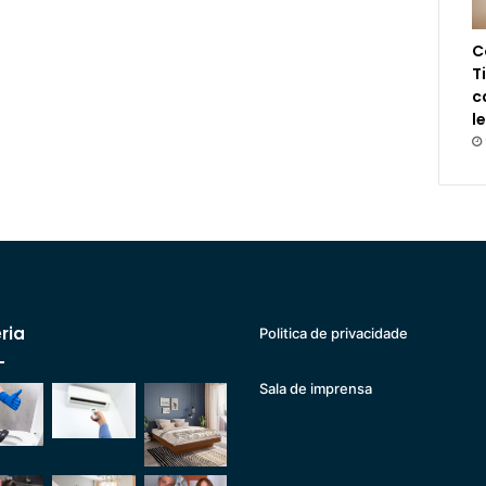
C
T
c
l
ria
Politica de privacidade
Sala de imprensa