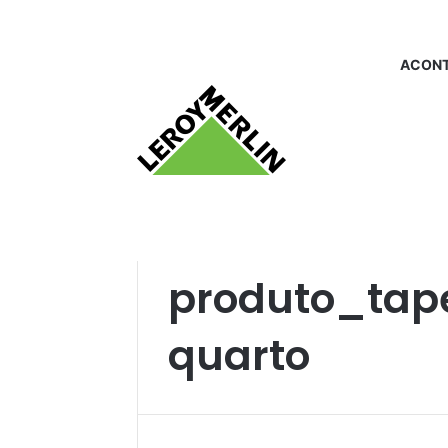
ACONT
Início
/
produto_tapete para sala e quarto
produto_tape
quarto