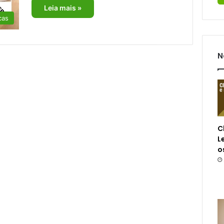
Leia mais »
cas
N
C
L
o