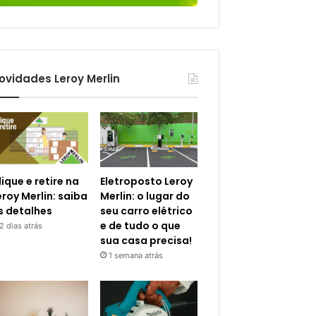
ovidades Leroy Merlin
lique e retire na
Eletroposto Leroy
eroy Merlin: saiba
Merlin: o lugar do
s detalhes
seu carro elétrico
e de tudo o que
2 dias atrás
sua casa precisa!
1 semana atrás