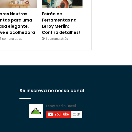
ores Neutras:
Feirão de
intas para uma
Ferramentas na
asa elegante,
Leroy Merlin:
eve e acolhedora
Confira detalhes!
1 semana atrás
1 semana atrás
Se inscreva no nosso canal