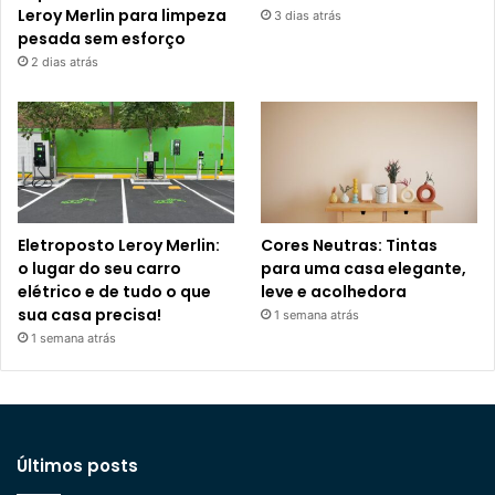
Leroy Merlin para limpeza
3 dias atrás
pesada sem esforço
2 dias atrás
Eletroposto Leroy Merlin:
Cores Neutras: Tintas
o lugar do seu carro
para uma casa elegante,
elétrico e de tudo o que
leve e acolhedora
sua casa precisa!
1 semana atrás
1 semana atrás
Últimos posts