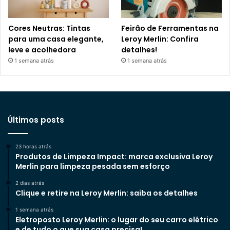
Cores Neutras: Tintas
Feirão de Ferramentas na
para uma casa elegante,
Leroy Merlin: Confira
leve e acolhedora
detalhes!
1 semana atrás
1 semana atrás
Últimos posts
23 horas atrás
Produtos de Limpeza Impact: marca exclusiva Leroy
Merlin para limpeza pesada sem esforço
2 dias atrás
Clique e retire na Leroy Merlin: saiba os detalhes
1 semana atrás
Eletroposto Leroy Merlin: o lugar do seu carro elétrico
e de tudo o que sua casa precisa!