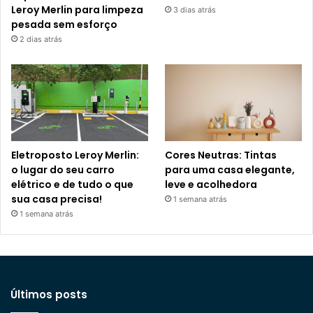
Leroy Merlin para limpeza
3 dias atrás
pesada sem esforço
2 dias atrás
Eletroposto Leroy Merlin:
Cores Neutras: Tintas
o lugar do seu carro
para uma casa elegante,
elétrico e de tudo o que
leve e acolhedora
sua casa precisa!
1 semana atrás
1 semana atrás
Últimos posts