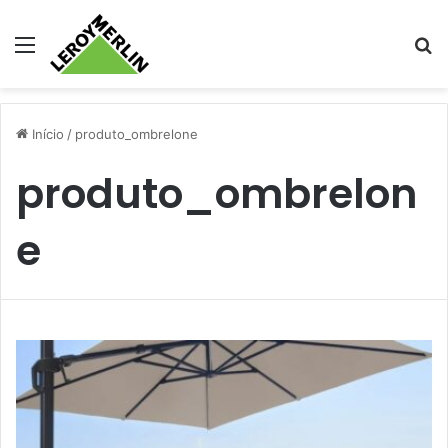
Menu
Pr
Início
/
produto_ombrelone
produto_ombrelon
e