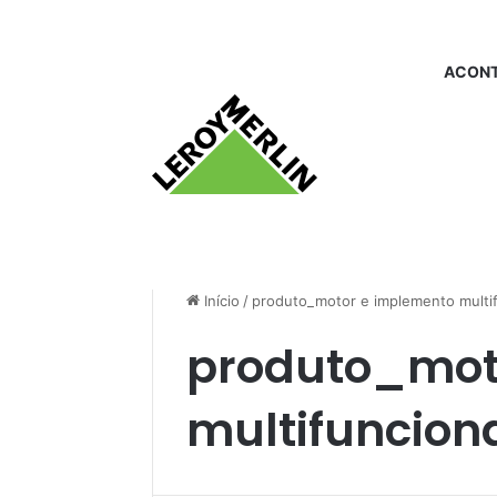
ACONT
Início
/
produto_motor e implemento multif
produto_mot
multifuncion