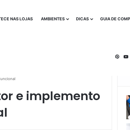
ECE NAS LOJAS
AMBIENTES
DICAS
GUIA DE COM
Pinte
uncional
or e implemento
al