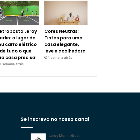
letroposto Leroy
Cores Neutras:
erlin: o lugar do
Tintas para uma
eu carro elétrico
casa elegante,
 de tudo o que
leve e acolhedora
ua casa precisa!
1 semana atrás
1 semana atrás
Se inscreva no nosso canal