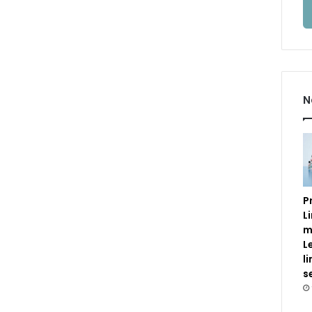
N
P
L
m
L
l
s