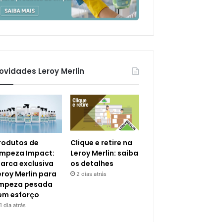
ovidades Leroy Merlin
rodutos de
Clique e retire na
impeza Impact:
Leroy Merlin: saiba
arca exclusiva
os detalhes
eroy Merlin para
2 dias atrás
impeza pesada
em esforço
1 dia atrás