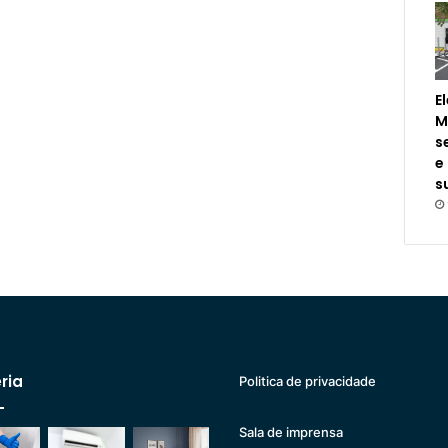
E
M
s
e
s
ria
Politica de privacidade
Sala de imprensa