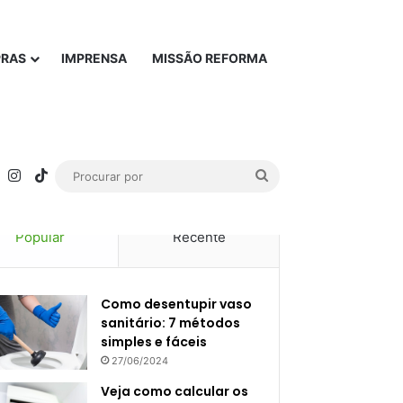
PRAS
IMPRENSA
MISSÃO REFORMA
rest
YouTube
Instagram
TikTok
Procurar
por
Popular
Recente
Como desentupir vaso
sanitário: 7 métodos
simples e fáceis
27/06/2024
Veja como calcular os