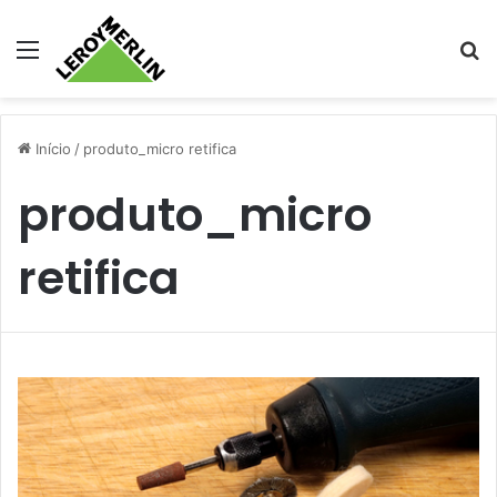
Menu
Pr
Início
/
produto_micro retifica
produto_micro
retifica