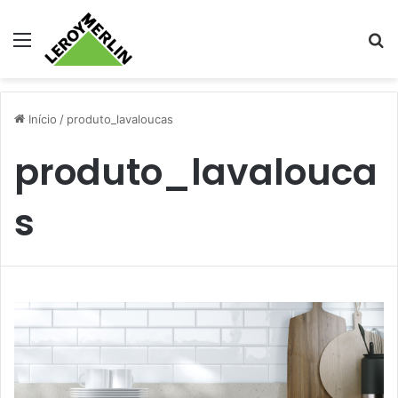
Menu
Pr
Início
/
produto_lavaloucas
produto_lavalouca
s