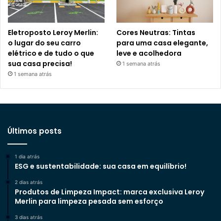
Eletroposto Leroy Merlin:
Cores Neutras: Tintas
o lugar do seu carro
para uma casa elegante,
elétrico e de tudo o que
leve e acolhedora
sua casa precisa!
1 semana atrás
1 semana atrás
Últimos posts
1 dia atrás
ESG e sustentabilidade: sua casa em equilíbrio!
2 dias atrás
Produtos de Limpeza Impact: marca exclusiva Leroy
Merlin para limpeza pesada sem esforço
3 dias atrás