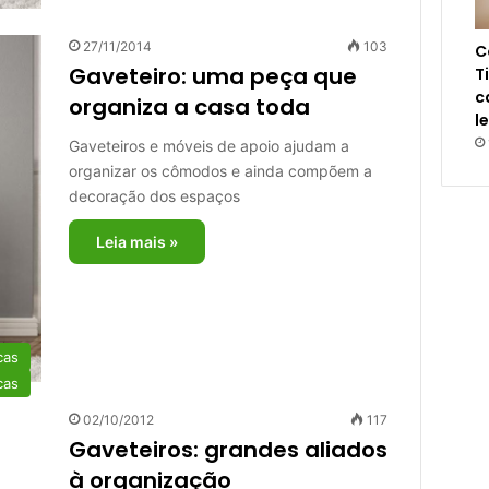
27/11/2014
103
C
Gaveteiro: uma peça que
T
c
organiza a casa toda
l
Gaveteiros e móveis de apoio ajudam a
organizar os cômodos e ainda compõem a
decoração dos espaços
Leia mais »
cas
cas
02/10/2012
117
Gaveteiros: grandes aliados
à organização