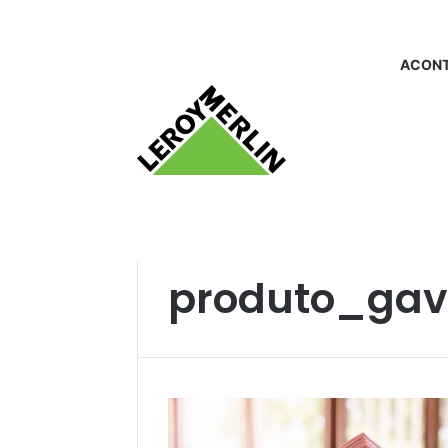
ACONT
Início
/
produto_gaveteiro
produto_gav