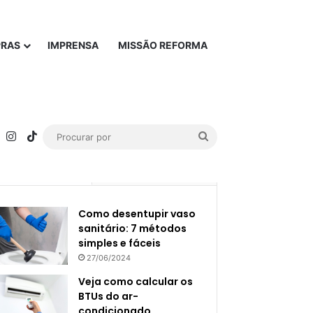
PRAS
IMPRENSA
MISSÃO REFORMA
rest
YouTube
Instagram
TikTok
Procurar
por
Popular
Recente
Como desentupir vaso
sanitário: 7 métodos
simples e fáceis
27/06/2024
Veja como calcular os
BTUs do ar-
condicionado