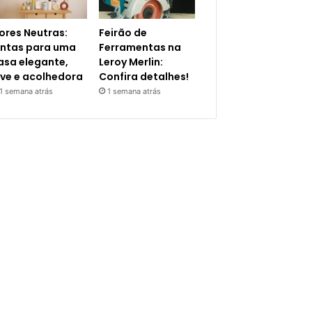
ores Neutras:
Feirão de
intas para uma
Ferramentas na
asa elegante,
Leroy Merlin:
eve e acolhedora
Confira detalhes!
1 semana atrás
1 semana atrás