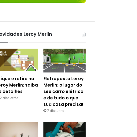
ovidades Leroy Merlin
lique e retire na
Eletroposto Leroy
eroy Merlin: saiba
Merlin: o lugar do
s detalhes
seu carro elétrico
e de tudo o que
2 dias atrás
sua casa precisa!
7 dias atrás