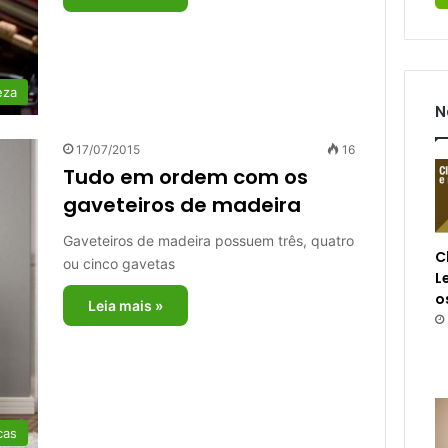
eza
N
17/07/2015
16
Tudo em ordem com os
gaveteiros de madeira
Gaveteiros de madeira possuem três, quatro
C
ou cinco gavetas
L
o
Leia mais »
cas