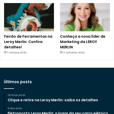
Feirão de Ferramentas na
Conheça a nova líder de
Leroy Merlin: Confira
Marketing da LEROY
detalhes!
MERLIN
1 semana atrás
4 semanas atrás
Últimos posts
16 horas atrás
Clique e retire na Leroy Merlin: saiba os detalhes
6 dias atrás
Eletroposto Leroy Merlin: o lugar do seu carro elétrico